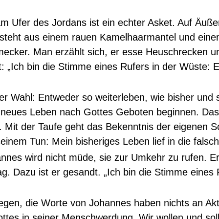
 Ufer des Jordans ist ein echter Asket. Auf Äußerl
esteht aus einem rauen Kamelhaarmantel und einem
hmecker. Man erzählt sich, er esse Heuschrecken u
t: „Ich bin die Stimme eines Rufers in der Wüste:
der Wahl: Entweder so weiterleben, wie bisher und
 neues Leben nach Gottes Geboten beginnen. Das
 Mit der Taufe geht das Bekenntnis der eigenen S
nem Tun: Mein bisheriges Leben lief in die falsch
nes wird nicht müde, sie zur Umkehr zu rufen. E
rag. Dazu ist er gesandt. „Ich bin die Stimme eines
gen, die Worte von Johannes haben nichts an Aktu
ttes in seiner Menschwerdung. Wir wollen und sol