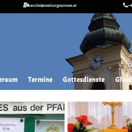
kanzlei@seelsorgeamsee.at
+4
geraum
Termine
Gottesdienste
Glaub