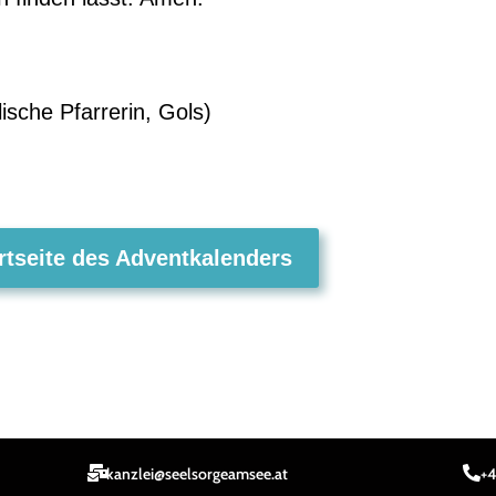
sche Pfarrerin, Gols)
rtseite des Adventkalenders
kanzlei@seelsorgeamsee.at
+4