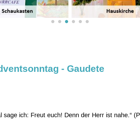
 alten Menschen, und kommt zu Jesus.
Adventsonntag - Gaudete
 sage ich: Freut euch! Denn der Herr ist nahe.“ (Ph