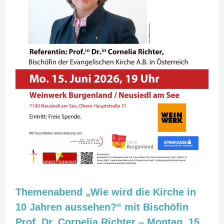
Jahren
aussehen?“
mit
Bischöfin
Prof.
Dr.
Cornelia
Richter
–
Montag,
15.
Juni
2026,
Themenabend „Wie wird die Kirche in
19
10 Jahren aussehen?“ mit Bischöfin
Uhr
Prof. Dr. Cornelia Richter – Montag, 15.