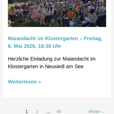
–
Freitag,
8.
Mai
2026,
Maiandacht im Klostergarten – Freitag,
18:30
8. Mai 2026, 18:30 Uhr
Uhr
Herzliche Einladung zur Maiandacht im
Klostergarten in Neusiedl am See
Weiterlesen »
1
2
…
49
Weiter
→