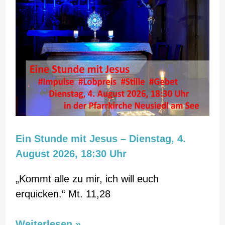
Stunde
mit
Jesus
–
Dienstag,
4.
August
2026,
18:30
Ein Stunde mit Jesus – Dienstag, 4.
Uhr
August 2026, 18:30 Uhr
„Kommt alle zu mir, ich will euch
erquicken.“ Mt. 11,28
Weiterlesen »