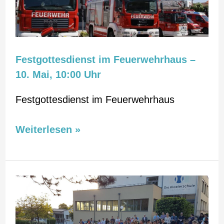
10.
Mai,
10:00
Uhr
Festgottesdienst im Feuerwehrhaus –
10. Mai, 10:00 Uhr
Festgottesdienst im Feuerwehrhaus
Weiterlesen »
Maiandacht
im
Klostergarten