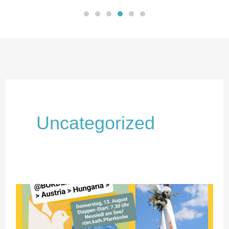
Uncategorized
peacewalk
–
Gemeinsam