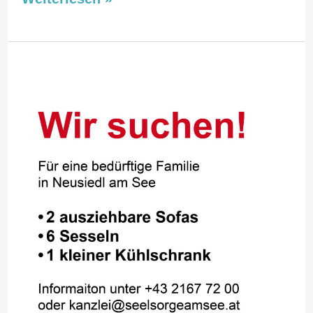
Hilfe
für
eine
bedürftige
Familie
in
Neusiedl
am
See