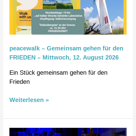
gehen
für
den
FRIEDEN
–
peacewalk – Gemeinsam gehen für den
Mittwoch,
FRIEDEN – Mittwoch, 12. August 2026
12.
August
Ein Stück gemeinsam gehen für den
2026
Frieden
Weiterlesen »
Ein