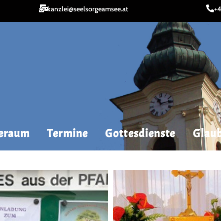
kanzlei@seelsorgeamsee.at
+4
geraum
Termine
Gottesdienste
Glaub