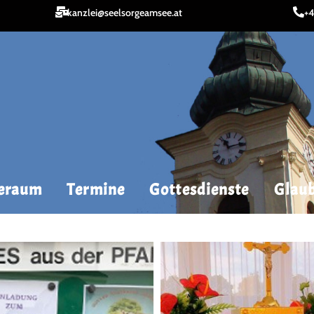
kanzlei@seelsorgeamsee.at
+4
geraum
Termine
Gottesdienste
Glaub