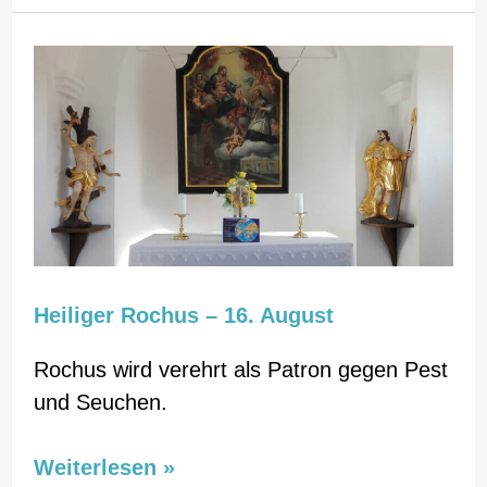
Heiliger
Rochus
–
16.
August​
Heiliger Rochus – 16. August​
Rochus wird verehrt als Patron gegen Pest
und Seuchen.
Weiterlesen »